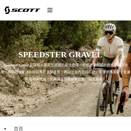
SPEEDSTER GRAVEL
Speedster Gravel
是探索人跡罕至道路的最佳選擇。舒適的幾何設計適合長時間騎
乘，寬胎相容性讓你輕鬆應對多變路況，再加上全內走線設計，不僅俐落美觀，更兼
具實用與性能，完美滿足想要越野冒險的騎士需求。
首頁