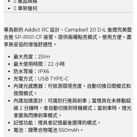
產品規格
車架幾何
專為新的 Addict RC 設計，Campbell 20 D iL 後燈完美整
合進 SP-R101-CF 座管，提供兩種點亮模式，使用方便。盡
享無妥協的增強舒適性。
最大亮度：25lm
最大使用時間：22 小時
防水等級：IPX6
充電方式：USB TYPE-C
內建光感應器：可檢測環境亮度，自動切換日間模式和
夜間模式。
內建加速度計：可識別行進與剎車；當燈具在未移動超
過 2 分鐘時，會自動切換到待機模式；當剎車時，燈光
會變為閃爍剎車模式。
記憶功能：燈具會記憶最後選擇的模式。
電池：鋰聚合物電池 550mAh。