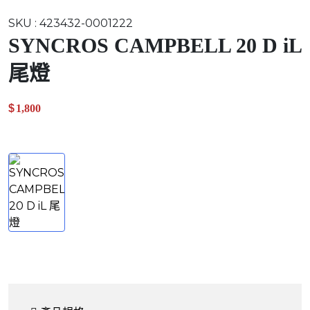
SKU
:
423432-0001222
SYNCROS CAMPBELL 20 D iL
尾燈
$
1,800
.00