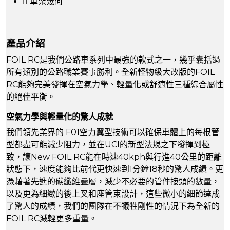
車架幾何
產品介紹
FOIL RC是我們公路車系列中最強的款式之一，幾乎囊括過
所有類別的公路職業賽事勝利。全新怪物級大改版的FOIL
RC能夠完美發揮在空氣力學、輕量化或舒適性三種綜合屬性
的絕佳平衡。
空氣力學與輕量化的驚人成就
我們領先業界的 F01空力翼型技術可以確保車體上的每根管
型都盡可能減少阻力，並在UCI的新型法規之下發揮到極
致，讓New FOIL RC能在時速40kph與行進40公里的距離
狀態下，速度能夠比前代更快速到1分鐘18秒的驚人成績。更
憑藉著先進的碳纖維疊層，減少不必要的管件接頭的數量，
以及更為細緻的後上叉和座管束設計，這些微小的細節達成
了驚人的成績，我們的團隊在不犧牲剛性的情況下為全新的
FOIL RC減輕更多重量。