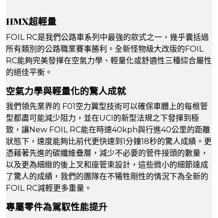
HMX超輕量
FOIL RC是我們公路車系列中最強的款式之一，幾乎囊括過
所有類別的公路職業賽事勝利。全新怪物級大改版的FOIL
RC能夠完美發揮在空氣力學、輕量化或舒適性三種綜合屬性
的絕佳平衡。
空氣力學與輕量化的驚人成就
我們領先業界的 F01空力翼型技術可以確保車體上的每根管
型都盡可能減少阻力，並在UCI的新型法規之下發揮到極
致，讓New FOIL RC能在時速40kph與行進40公里的距離
狀態下，速度能夠比前代更快速到1分鐘18秒的驚人成績。更
憑藉著先進的碳纖維疊層，減少不必要的管件接頭的數量，
以及更為細緻的後上叉和座管束設計，這些微小的細節達成
了驚人的成績，我們的團隊在不犧牲剛性的情況下為全新的
FOIL RC減輕更多重量。
專屬零件為駕馭性能提升