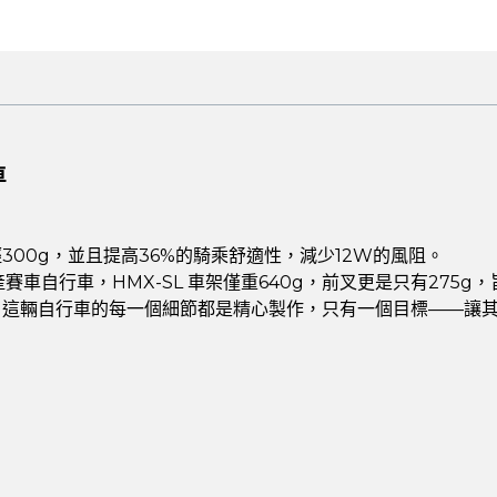
車
00g，並且提高36%的騎乘舒適性，減少12W的風阻。
生產賽車自行車，HMX-SL 車架僅重640g，前叉更是只有27
，這輛自行車的每一個細節都是精心製作，只有一個目標——讓